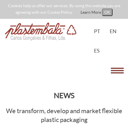
Cookies help us offer our services. By using this website you are
agreeing with our Cookie Policy.
Learn More
OK
PT
EN
ES
Toggl
navig
NEWS
We transform, develop and market flexible
plastic packaging