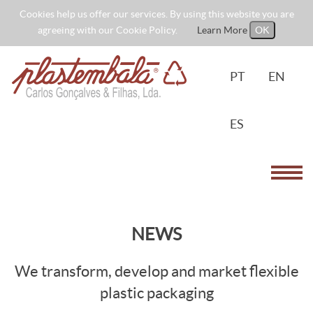
Cookies help us offer our services. By using this website you are
agreeing with our Cookie Policy.
Learn More
OK
PT
EN
ES
Toggl
navig
NEWS
We transform, develop and market flexible
plastic packaging